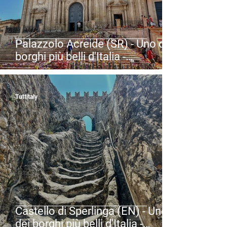
Palazzolo Acreide (SR) - Uno dei
borghi più belli d'Italia -
Patrimonio UNESCO - Val di Noto
- Sicilia
Tuttitaly
Castello di Sperlinga (EN) - Uno
dei borghi più belli d'Italia -