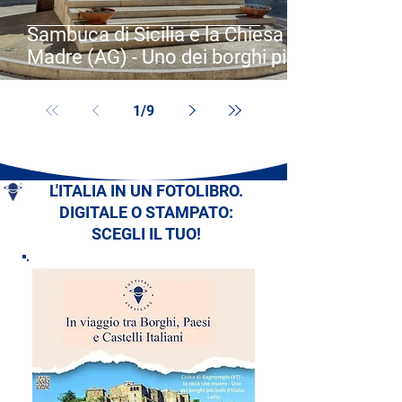
Sambuca di Sicilia e la Chiesa
Madre (AG) - Uno dei borghi più
belli d'Italia - Sicilia
1
/
9
L'ITALIA IN UN FOTOLIBRO.
DIGITALE O STAMPATO:
SCEGLI IL TUO!