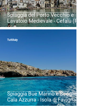
Spiaggia del Porto Vecchio e
Lavatoio Medievale - Cefalù (PA)
- Uno dei borghi più belli d'Italia -
Sicilia
Tuttitaly
Spiaggia Bue Marino e Scogliera
Cala Azzurra - Isola di Favignana
nelle Isole Egadi - Favignana