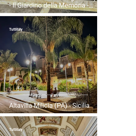
- Il Giardino della Memoria -
Capaci (PA) - Sicilia
Tuttitaly
Altavilla Milicia (PA) - Sicilia
Tuttitaly