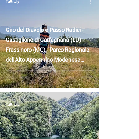
Tuttitaly
Giro del Diavolo e Passo Radici -
Castiglione di Garfagnana (LU) -
Frassinoro (MO) - Parco Regionale
dell'Alto Appennino Modenese
Frignano - Confine Toscana ed
Emilia Romagna
Tuttitaly