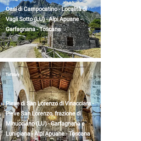
Oasi di Campocatino - Località di
Vagli Sotto (LU) - Alpi Apuane -
Garfagnana - Toscana
Tuttitaly
Pieve di San Lorenzo di Vinacciara -
Pieve San Lorenzo, frazione di
Minucciano (LU) - Garfagnana e
Lunigiana - Alpi Apuane - Toscana