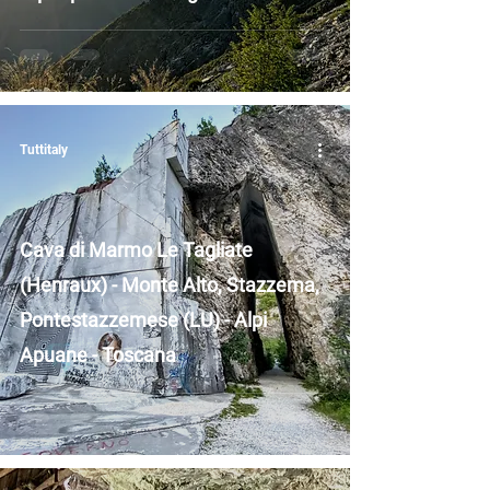
Tuttitaly
Cava di Marmo Le Tagliate
(Henraux) - Monte Alto, Stazzema,
Pontestazzemese (LU) - Alpi
Apuane - Toscana