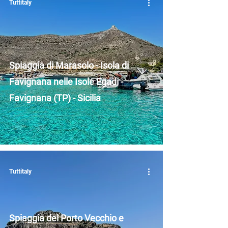
Tuttitaly
Spiaggia di Marasolo - Isola di
Favignana nelle Isole Egadi -
Favignana (TP) - Sicilia
Tuttitaly
Spiaggia del Porto Vecchio e