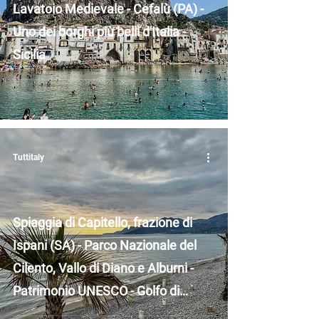
Lavatoio Medievale - Cefalù (PA) -
Uno dei borghi più belli d'Italia -
Sicilia
Tuttitaly
Spiaggia di Capitello, frazione di
Ispani (SA) - Parco Nazionale del
Cilento, Vallo di Diano e Alburni -
Patrimonio UNESCO - Golfo di
Policastro - Campania