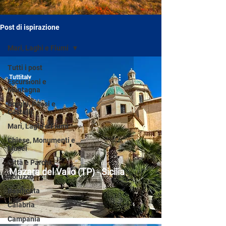
Post di ispirazione
Mari, Laghi e Fiumi
Tutti i post
Tuttitaly
Escursioni e
Montagna
Borghi, Paesi e
Castelli
Mari, Laghi e Fiumi
Chiese, Monumenti e
Musei
Città e Parchi
Mazara del Vallo (TP) - Sicilia
Abruzzo
Basilicata
Calabria
Campania