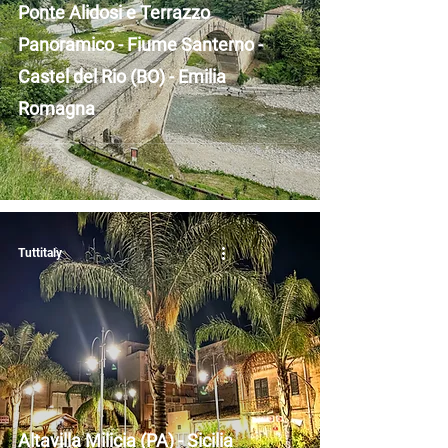
Ponte Alidosi e Terrazzo
Panoramico - Fiume Santerno -
Castel del Rio (BO) - Emilia
Romagna
Tuttitaly
Altavilla Milicia (PA) - Sicilia