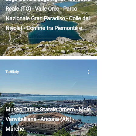
Reale (TO) - Valle Orco - Parco
Nazionale Gran Paradiso - Colle del
Nivolet - Confine tra Piemonte e
Valle d'Aosta
Tuttitaly
Museo Tattile Statale Omero - Mole
Vanvitelliana - Ancona (AN) -
Marche