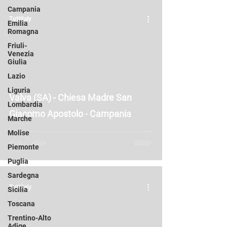
Campania
Tuttitaly
Emilia
Romagna
Friuli-
Venezia
Giulia
Lazio
Liguria
Valva (SA) - Chiesa Madre San
Lombardia
Giacomo Apostolo - Campania
Marche
Molise
Piemonte
Puglia
Sardegna
Tuttitaly
Sicilia
Toscana
Trentino-Alto
Adige