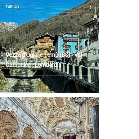
Tuttitaly
Vezza d'Oglio e Temù (BS) - Val
Camonica - Lombardia
Tuttitaly