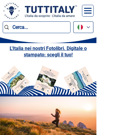
L'Italia nei nostri Fotolibri. Digitale o
stampato: scegli il tuo!