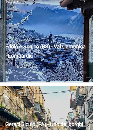
Tuttitaly
Edolo e Sonico (BS) - Val Camonica
- Lombardia
Tuttitaly
Geraci Siculo (PA) - Uno dei borghi