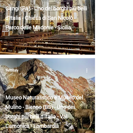
Gangi (PA) - Uno dei borghi più belli
d'Italia - Chiesa di San Nicolò -
Parco delle Madonie - Sicilia
Tuttitaly
Museo Naturalistico e Museo del
Mulino - Bienno (BS) - Uno dei
borghi più belli d'Italia - Val
Camonica - Lombardia