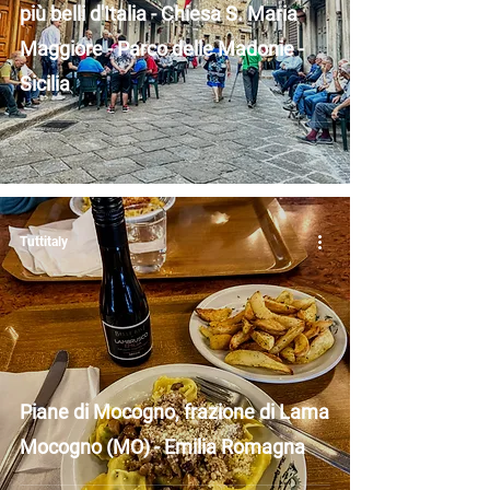
più belli d'Italia - Chiesa S. Maria
Maggiore - Parco delle Madonie -
Sicilia
Tuttitaly
Piane di Mocogno, frazione di Lama
Mocogno (MO) - Emilia Romagna