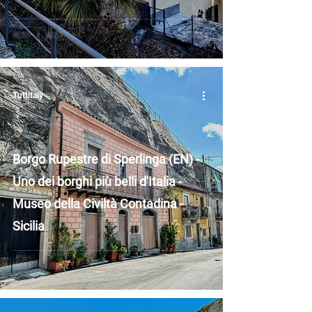
Tuttitaly
Borgo Rupestre di Sperlinga (EN) -
Uno dei borghi più belli d'Italia -
Museo della Civiltà Contadina -
Sicilia