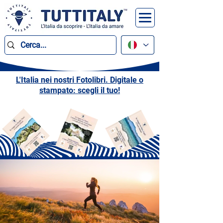
L'Italia nei nostri Fotolibri. Digitale o
stampato: scegli il tuo!