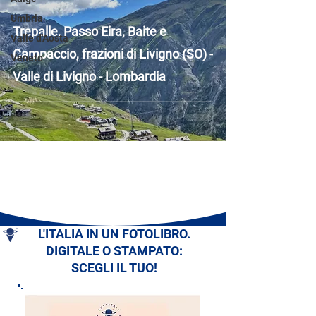
Umbria
Trepalle, Passo Eira, Baite e
Valle d'Aosta
Campaccio, frazioni di Livigno (SO) -
Veneto
Valle di Livigno - Lombardia
L'ITALIA IN UN FOTOLIBRO.
DIGITALE O STAMPATO:
SCEGLI IL TUO!