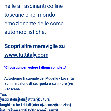
nelle affascinanti colline 
toscane e nel mondo 
emozionante delle corse 
automobilistiche.
Scopri altre meraviglie su
www.tuttitaly.com
"Clicca qui per vedere l'album completo"
Autodromo Nazionale del Mugello - Località 
Senni, frazione di Scarperia e San Piero (FI) 
- Toscana
Tag:
viaggi italia
italia
tuttitaly
cultura
luoghi più belli d’italia
storia
vacanze
tradizioni
natura
paesaggi
cibo
Toscana
Firenze