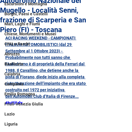
Autodromo Nazionale del
Escursioni e Montagna
Mugello - Località Senni,
Borghi, Paesi e Castelli
frazione di Scarperia e San
Mari, Laghi e Fiumi
Piero (FI) - Toscana
Chiese, Monumenti e Musei
ACI RACING WEEKEND - CAMPIONATI 
Città e Parchi
ITALIANI AUTOMOBILISTICI (dal 29 
Settembre al 1 Ottobre 2023) - 
Abruzzo
Probabilmente non tutti sanno che 
Basilicata
l’Autodromo è di proprietà della Ferrari dal 
1988. Il Cavallino, che detiene anche la 
Calabria
pista di Fiorano, diede inizio alla completa 
ristrutturazione dell’impianto che era stato 
Campania
costruito nel 1972 per iniziativa 
Emilia Romagna
dell’Automobil Club d’Italia di Firenze...
#tuttitaly
Friuli-Venezia Giulia
Lazio
Liguria