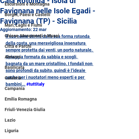
Cala Rotonda - Isola di
Escursioni e Montagna
Favignana nelle Isole Egadi -
Borghi, Paesi e Castelli
Favignana (TP) - Sicilia
Mari, Laghi e Fiumi
Aggiornamento:
22 mar
Chiese, Monumenti e Musei
Il suo nome deriva dalla sua forma rotonda 
della costa, una meravigliosa insenatura 
Città e Parchi
sempre protetta dai venti, un porto naturale. 
Abruzzo
Spiaggia formata da sabbia e scogli, 
bagnata da un mare cristallino. I fondali non 
Basilicata
sono profondi da subito, quindi è l’ideale 
anche per i nuotatori meno esperti e per 
Calabria
bambini...
#tuttitaly
Campania
Emilia Romagna
Friuli-Venezia Giulia
Lazio
Liguria