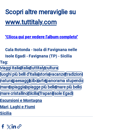
Scopri altre meraviglie su
www.tuttitaly.com
"Clicca qui per vedere l'album completo"
Cala Rotonda - Isola di Favignana nelle 
Isole Egadi - Favignana (TP) - Sicilia
Tag:
viaggi italia
italia
tuttitaly
cultura
luoghi più belli d’italia
storia
vacanze
tradizioni
natura
paesaggi
cibo
arte
panorama stupendo
mare
spiaggia
spiagge più belle
mare più bello
mare cristallino
Sicilia
Trapani
Isole Egadi
Escursioni e Montagna
Mari, Laghi e Fiumi
Sicilia