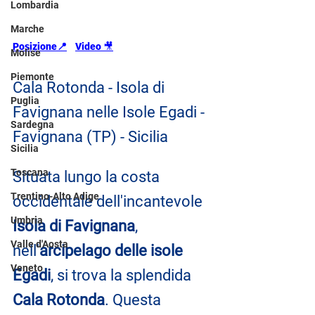
Lombardia
Marche
Posizione📍
Video 
🎥
Molise
Piemonte
Cala Rotonda - Isola di 
Puglia
Favignana nelle Isole Egadi - 
Sardegna
Favignana (TP) - Sicilia
Sicilia
Toscana
Situata lungo la costa 
Trentino-Alto Adige
occidentale dell'incantevole 
Umbria
Isola di Favignana
, 
Valle d'Aosta
nell'
arcipelago delle isole 
Veneto
Egadi
, si trova la splendida 
Cala Rotonda
. Questa 