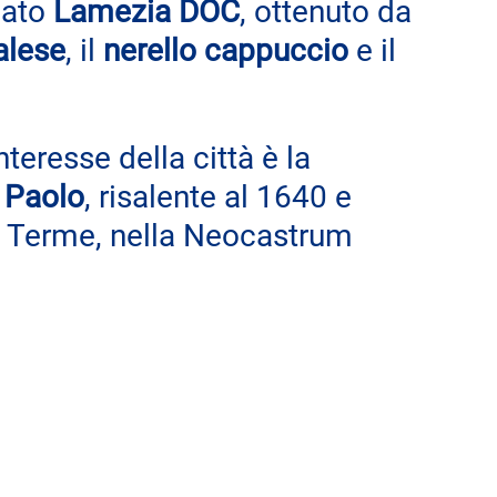
mato 
Lamezia DOC
, ottenuto da 
alese
, il 
nerello cappuccio
 e il 
nteresse della città è la 
e Paolo
, risalente al 1640 e 
a Terme, nella Neocastrum 