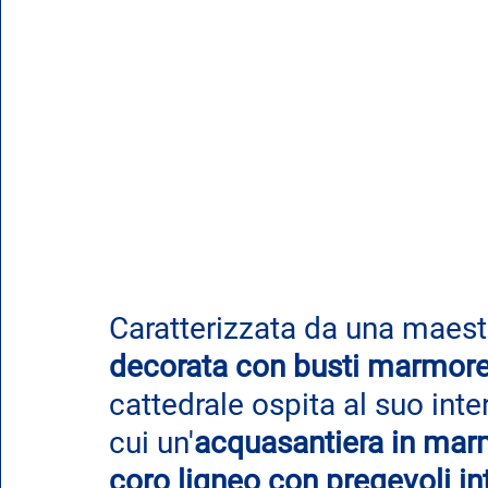
Caratterizzata da una maest
decorata con busti marmorei
cattedrale ospita al suo inte
cui un'
acquasantiera in mar
coro ligneo con pregevoli in