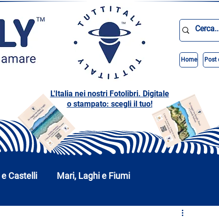
Home
Post 
L'Italia nei nostri Fotolibri. Digitale
o stampato: scegli il tuo!
 e Castelli
Mari, Laghi e Fiumi
Abruzzo
Basilicata
Calabria
Campania