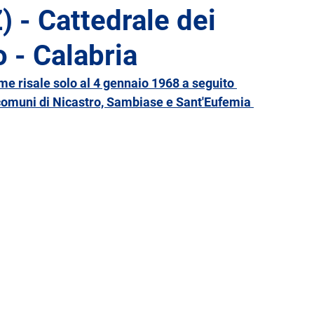
 - Cattedrale dei
o - Calabria
Liguria
Lombardia
Marche
Molise
e risale solo al 4 gennaio 1968 a seguito 
comuni di Nicastro, Sambiase e Sant'Eufemia 
Toscana
Trentino-Alto Adige
Umbria