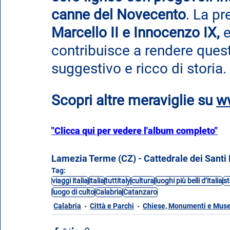
canne del Novecento
. La pr
Marcello II e Innocenzo IX,
 
contribuisce a rendere ques
suggestivo e ricco di storia.
Scopri altre meraviglie su
ww
"Clicca qui per vedere l'album completo"
Lamezia Terme (CZ) - Cattedrale dei Santi 
Tag:
viaggi italia
italia
tuttitaly
cultura
luoghi più belli d’italia
st
luogo di culto
Calabria
Catanzaro
Calabria
Città e Parchi
Chiese, Monumenti e Muse