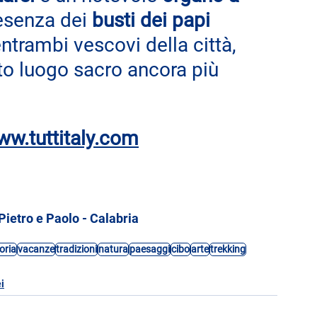
esenza dei 
busti dei papi 
entrambi vescovi della città, 
to luogo sacro ancora più 
w.tuttitaly.com
Pietro e Paolo - Calabria
oria
vacanze
tradizioni
natura
paesaggi
cibo
arte
trekking
i