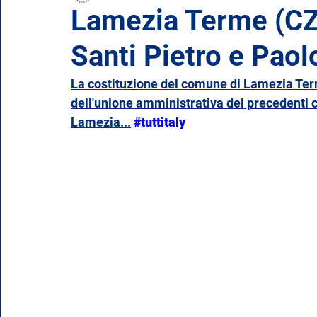
Lamezia Terme (CZ)
Santi Pietro e Paol
Emilia Romagna
Friuli-Venezia Giulia
Lazio
La costituzione del comune di Lamezia Term
dell'unione amministrativa dei precedenti 
Piemonte
Puglia
Sardegna
Sicilia
Lamezia
...
#tuttitaly
Valle d'Aosta
Veneto