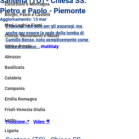
Santena (TO) - Chiesa SS.
Escursioni e Montagna
Pietro e Paolo - Piemonte
Borghi, Paesi e Castelli
Aggiornamento:
13 mar
Mari, Laghi e Fiumi
È famosa, non solo per gli asparagi, ma 
anche per essere la sede della tomba di 
Chiese, Monumenti e Musei
Camillo Benso, noto semplicemente come 
Città e Parchi
conte di Cavour...
#tuttitaly
Abruzzo
Basilicata
Calabria
Campania
Emilia Romagna
Friuli-Venezia Giulia
Lazio
Posizione📍
Video 
🎥
Liguria