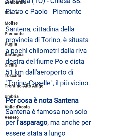
Santena (TO) - Chiesa SS. 
Lombardia
Pietro e Paolo - Piemonte
Marche
Molise
Santena, cittadina della 
Piemonte
provincia di Torino, è situata 
Puglia
a pochi chilometri dalla riva 
Sardegna
destra del fiume Po e dista 
Sicilia
51 km dall'aeroporto di 
Toscana
"Torino-Caselle", il più vicino.
Trentino-Alto Adige
Umbria
Per cosa è nota Santena
Valle d'Aosta
Santena è famosa non solo 
Veneto
per l'
asparago
, ma anche per 
essere stata a lungo 