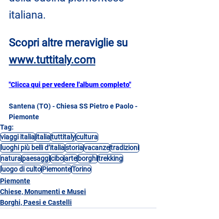
italiana.
Scopri altre meraviglie su
www.tuttitaly.com
"Clicca qui per vedere l'album completo"
Santena (TO) - Chiesa SS Pietro e Paolo - 
Piemonte
Tag:
viaggi italia
italia
tuttitaly
cultura
luoghi più belli d’italia
storia
vacanze
tradizioni
natura
paesaggi
cibo
arte
borghi
trekking
luogo di culto
Piemonte
Torino
Piemonte
Chiese, Monumenti e Musei
Borghi, Paesi e Castelli