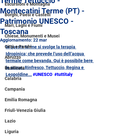
Terme Tettuccio -
Escursioni e Montagna
Montecatini Terme (PT) -
Borghi, Paesi e Castelli
Patrimonio UNESCO -
Mari, Laghi e Fiumi
Toscana
Chiese, Monumenti e Musei
Aggiornamento:
22 mar
Città e Parchi
In queste terme si svolge la terapia 
Idropinica; che prevede l’uso dell’acqua 
Abruzzo
termale come bevanda. Qui è possibile bere 
le acque: Rinfresco, Tettuccio, Regina e 
Basilicata
Leopoldine
...
#UNESCO
#tuttitaly
Calabria
Campania
Emilia Romagna
Friuli-Venezia Giulia
Lazio
Liguria