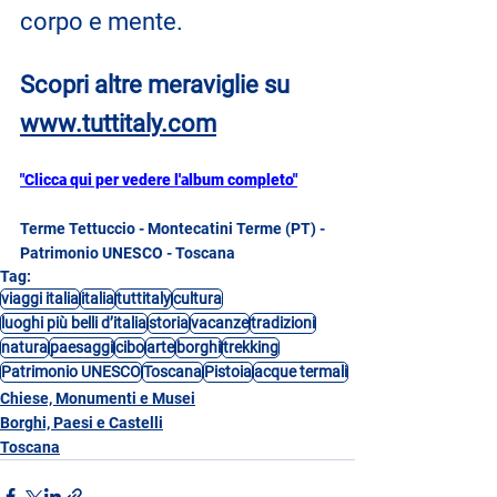
corpo e mente.
Scopri altre meraviglie su
www.tuttitaly.com
"Clicca qui per vedere l'album completo"
Terme Tettuccio - Montecatini Terme (PT) - 
Patrimonio UNESCO - Toscana
Tag:
viaggi italia
italia
tuttitaly
cultura
luoghi più belli d’italia
storia
vacanze
tradizioni
natura
paesaggi
cibo
arte
borghi
trekking
Patrimonio UNESCO
Toscana
Pistoia
acque termali
Chiese, Monumenti e Musei
Borghi, Paesi e Castelli
Toscana