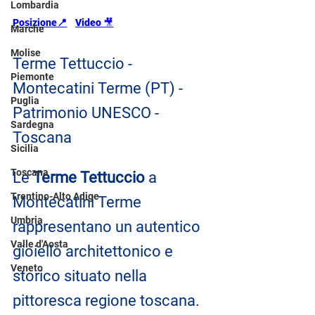
Lombardia
Posizione📍
Video 
🎥
Marche
Molise
Terme Tettuccio - 
Piemonte
Montecatini Terme (PT) - 
Puglia
Patrimonio UNESCO - 
Sardegna
Toscana
Sicilia
Toscana
Le 
Terme Tettuccio
 a 
Trentino-Alto Adige
Montecatini Terme 
Umbria
rappresentano un autentico 
Valle d'Aosta
gioiello architettonico e 
Veneto
storico situato nella 
pittoresca regione toscana. 