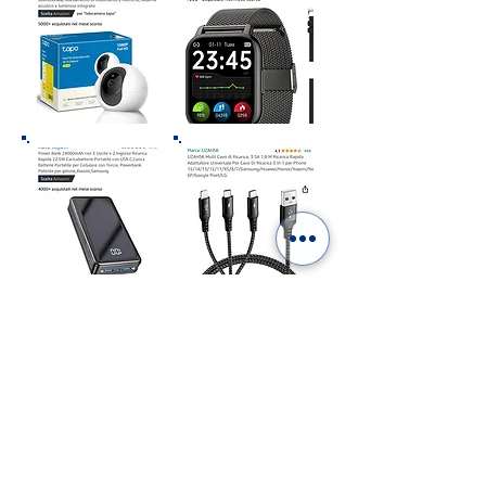
“In qualità di Affiliato Amazon riceviamo un
guadagno dagli acquisti idonei”