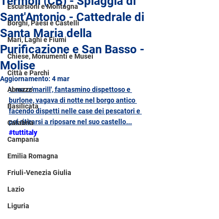
Termoli (CB) - Spiaggia di
Escursioni e Montagna
Sant'Antonio - Cattedrale di
Borghi, Paesi e Castelli
Santa Maria della
Mari, Laghi e Fiumi
Purificazione e San Basso -
Chiese, Monumenti e Musei
Molise
Città e Parchi
Aggiornamento:
4 mar
Abruzzo
'u mazz'marill', fantasmino dispettoso e 
burlone, vagava di notte nel borgo antico 
Basilicata
facendo dispetti nelle case dei pescatori e 
poi ritirarsi a riposare nel suo castello...
Calabria
#tuttitaly
Campania
Emilia Romagna
Friuli-Venezia Giulia
Lazio
Liguria