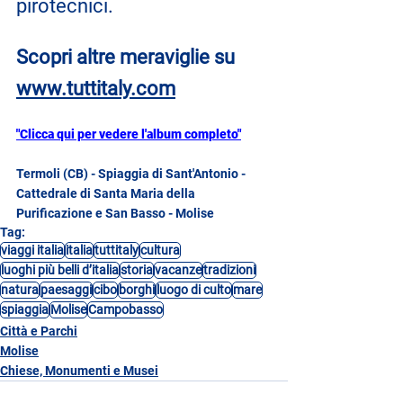
pirotecnici.
Scopri altre meraviglie su 
www.tuttitaly.com
"Clicca qui per vedere l'album completo"
Termoli (CB) - Spiaggia di Sant'Antonio - 
Cattedrale di Santa Maria della 
Purificazione e San Basso - Molise
Tag:
viaggi italia
italia
tuttitaly
cultura
luoghi più belli d’italia
storia
vacanze
tradizioni
natura
paesaggi
cibo
borghi
luogo di culto
mare
spiaggia
Molise
Campobasso
Città e Parchi
Molise
Chiese, Monumenti e Musei