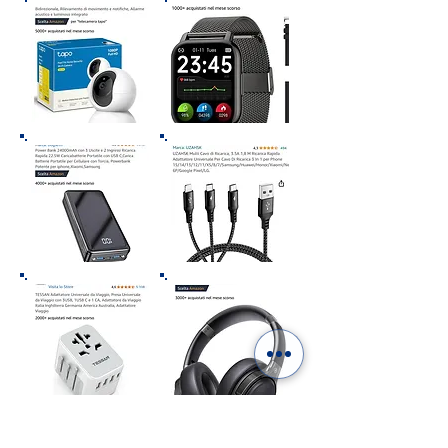
“In qualità di Affiliato Amazon riceviamo un
guadagno dagli acquisti idonei”