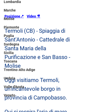
Lombardia
Marche
Posizione📍
Video 
🎥
Molise
Piemonte
Termoli (CB) - Spiaggia di 
Puglia
Sant'Antonio - Cattedrale di 
Sardegna
Santa Maria della 
Sicilia
Purificazione e San Basso - 
Toscana
Molise
Trentino-Alto Adige
Umbria
Oggi visitiamo Termoli, 
Valle d'Aosta
un'incantevole borgo in 
Veneto
provincia di Campobasso. 
Qui si respira l'aria di mare. 