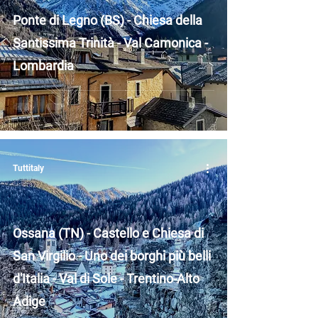
Ponte di Legno (BS) - Chiesa della
Santissima Trinità - Val Camonica -
Lombardia
Tuttitaly
Ossana (TN) - Castello e Chiesa di
San Virgilio - Uno dei borghi più belli
d'Italia - Val di Sole - Trentino-Alto
Adige