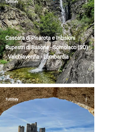
Tuttitaly
Cascata di Pisarota e Incisioni
Rupestri di Basone - Somolaco (SO)
- Valchiavenna - Lombardia
Tuttitaly