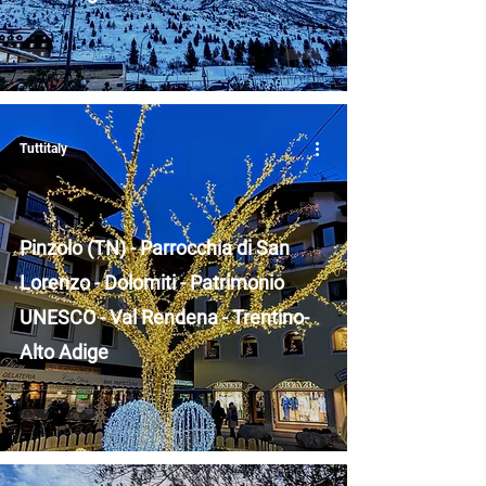
Tuttitaly
Pinzolo (TN) - Parrocchia di San
Lorenzo - Dolomiti - Patrimonio
UNESCO - Val Rendena - Trentino-
Alto Adige