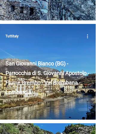
Tuttitaly
San Giovanni Bianco (BG) -
Parrocchia di S. Giovanni Apostolo -
Fiume Brembo - Val Brembana -
Lombardia