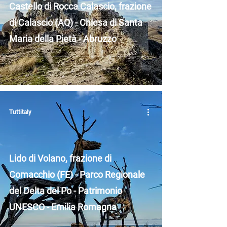
Castello di Rocca Calascio, frazione
di Calascio (AQ) - Chiesa di Santa
Maria della Pietà - Abruzzo
Tuttitaly
Lido di Volano, frazione di
Comacchio (FE) - Parco Regionale
del Delta del Po - Patrimonio
UNESCO - Emilia Romagna