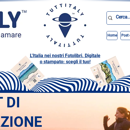
Home
Post 
L'Italia nei nostri Fotolibri. Digitale
o stampato: scegli il tuo!
T DI
AZIONE