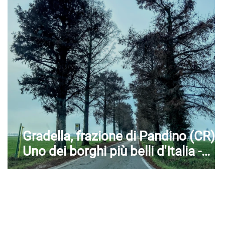
neto
li
Gradella, frazione di Pandino (CR) -
Uno dei borghi più belli d'Italia -
Lombardia