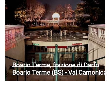
Boario Terme, frazione di Darfo
Boario Terme (BS) - Val Camonica 
Lombardia