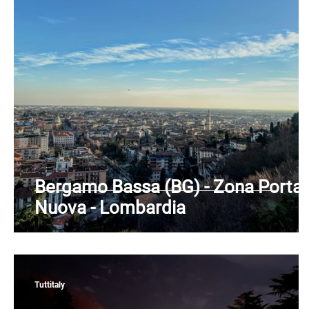
Puglia
Sardegna
Sicilia
Toscana
Bergamo Bassa (BG) - Zona Porta
Nuova - Lombardia
Tuttitaly