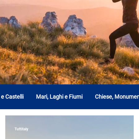
 e Castelli
Mari, Laghi e Fiumi
Chiese, Monumen
 Romagna
Friuli-Venezia Giulia
Lazio
Liguria
Tuttitaly