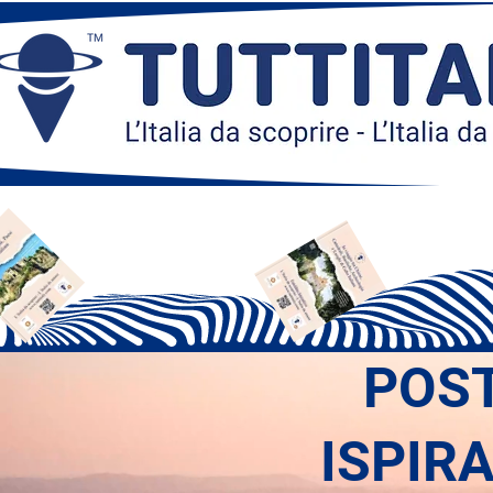
POS
ISPIR