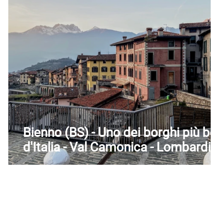
Trentino-Alto Adige
Umbria
Valle d'Aosta
Ve
Bienno (BS) - Uno dei borghi più bel
d'Italia - Val Camonica - Lombardia