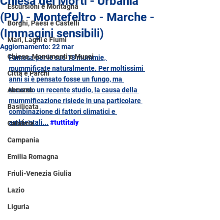
Chiesa dei Morti - Urbania
Escursioni e Montagna
(PU) - Montefeltro - Marche -
Borghi, Paesi e Castelli
(Immagini sensibili)
Mari, Laghi e Fiumi
Aggiornamento:
22 mar
Chiese, Monumenti e Musei
Famosa per le sue 18 mummie, 
mummificate naturalmente. Per moltissimi 
Città e Parchi
anni si è pensato fosse un fungo, ma 
Abruzzo
secondo un recente studio, la causa della 
mummificazione risiede in una particolare 
Basilicata
combinazione di fattori climatici e 
ambientali
...
#tuttitaly
Calabria
Campania
Emilia Romagna
Friuli-Venezia Giulia
Lazio
Liguria