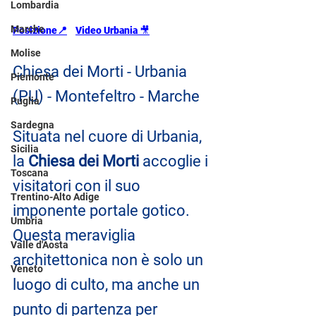
Lombardia
Marche
Posizione📍
Video Urbania 
🎥
Molise
Chiesa dei Morti - Urbania 
Piemonte
(PU) - Montefeltro - Marche
Puglia
Sardegna
Situata nel cuore di Urbania, 
Sicilia
la 
Chiesa dei Morti
 accoglie i 
Toscana
visitatori con il suo 
Trentino-Alto Adige
imponente portale gotico. 
Umbria
Questa meraviglia 
Valle d'Aosta
architettonica non è solo un 
Veneto
luogo di culto, ma anche un 
punto di partenza per 