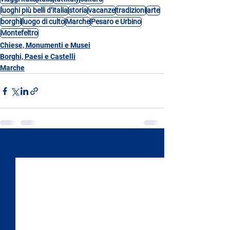
luoghi più belli d’italia
storia
vacanze
tradizioni
arte
borghi
luogo di culto
Marche
Pesaro e Urbino
Montefeltro
Chiese, Monumenti e Musei
Borghi, Paesi e Castelli
Marche
Mostra tutti
Post recenti