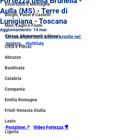
Fortezza della Brunella -
Escursioni e Montagna
Aulla (MS) - Terre di
Borghi, Paesi e Castelli
Lunigiana - Toscana
Mari, Laghi e Fiumi
Aggiornamento:
14 mar
Chiese, Monumenti e Musei
Le sue origini sono ancora avvolte nel 
mistero...
#tuttitaly
Città e Parchi
Abruzzo
Basilicata
Calabria
Campania
Emilia Romagna
Friuli-Venezia Giulia
Lazio
Posizione
📍
Video Fortezza 🎥
Liguria