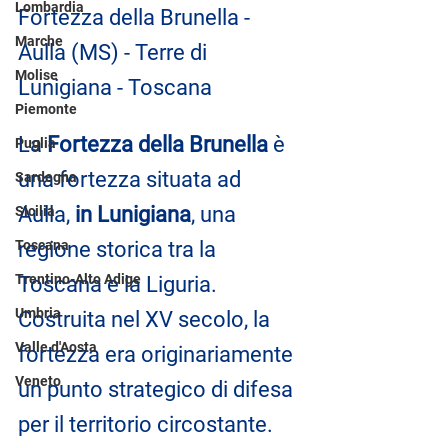
Lombardia
Fortezza della Brunella - 
Marche
Aulla (MS) - Terre di 
Molise
Lunigiana - Toscana
Piemonte
La
 Fortezza della Brunella
 è 
Puglia
una fortezza situata ad 
Sardegna
Aulla, 
in Lunigiana
, una 
Sicilia
regione storica tra la 
Toscana
Trentino-Alto Adige
Toscana e la Liguria. 
Umbria
Costruita nel XV secolo, la 
Valle d'Aosta
fortezza era originariamente 
Veneto
un punto strategico di difesa 
per il territorio circostante.