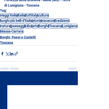
Fortezza della Brunella - Aulla (MS) - Terre 
di Lunigiana - Toscana
Tag:
viaggi italia
italia
tuttitaly
cultura
luoghi più belli d’italia
storia
vacanze
tradizioni
natura
paesaggi
cibo
arte
borghi
Toscana
Lunigiana
Massa-Carrara
Borghi, Paesi e Castelli
Toscana
Mostra tutti
Post recenti