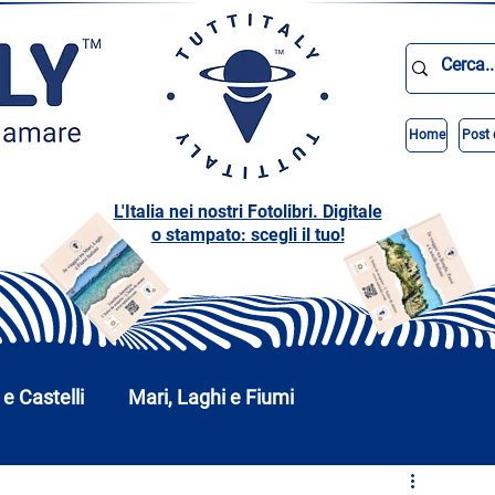
Home
Post 
L'Italia nei nostri Fotolibri. Digitale
o stampato: scegli il tuo!
 e Castelli
Mari, Laghi e Fiumi
Abruzzo
Basilicata
Calabria
Campania