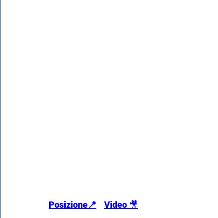
Posizione📍
Video 
🎥