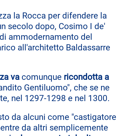
izza la Rocca per difendere la 
un secolo dopo, Cosimo I de' 
 di ammodernamento del 
ico all'architetto Baldassarre 
za va 
comunque
 ricondotta a 
"Bandito Gentiluomo", che se ne 
te, nel 1297-1298 e nel 1300.
isto da alcuni come "castigatore 
 mentre da altri semplicemente 