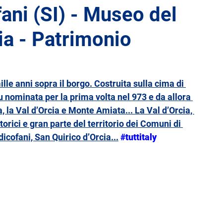
ani (SI) - Museo del
ia - Patrimonio
Liguria
Lombardia
Marche
Molise
Toscana
Trentino-Alto Adige
Umbria
lle anni sopra il borgo. Costruita sulla cima di 
u nominata per la prima volta nel 973 e da allora 
a, la Val d’Orcia e Monte Amiata... La Val d’Orcia, 
torici e gran parte del territorio dei Comuni di 
icofani, San Quirico d’Orcia...
#tuttitaly