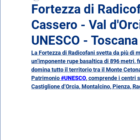
Fortezza di Radicof
Cassero - Val d'Orc
Emilia Romagna
Friuli-Venezia Giulia
Lazio
UNESCO - Toscana
Piemonte
Puglia
Sardegna
Sicilia
La Fortezza di Radicofani svetta da più di mi
un’imponente rupe basaltica di 896 metri, f
domina tutto il territorio tra il Monte Ceton
Valle d'Aosta
Veneto
Patrimonio 
#UNESCO
, comprende i centri s
Castiglione d’Orcia, Montalcino, Pienza, Rad