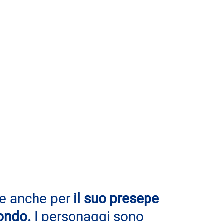
re anche per
 il suo presepe 
ondo.
 I personaggi sono 