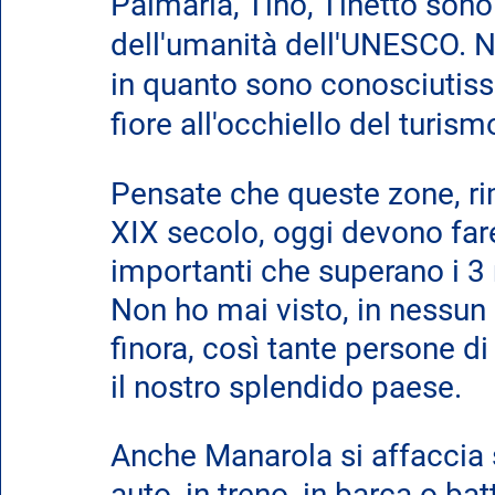
Palmaria, Tino, Tinetto sono
dell'umanità dell'UNESCO. N
in quanto sono conosciutiss
fiore all'occhiello del turism
Pensate che queste zone, rima
XIX secolo, oggi devono fare i
importanti che superano i 3 m
Non ho mai visto, in nessun 
finora, così tante persone di 
il nostro splendido paese.
Anche Manarola si affaccia s
auto, in treno, in barca o batt