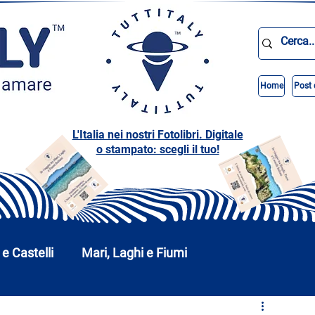
Home
Post 
L'Italia nei nostri Fotolibri. Digitale
o stampato: scegli il tuo!
 e Castelli
Mari, Laghi e Fiumi
Abruzzo
Basilicata
Calabria
Campania