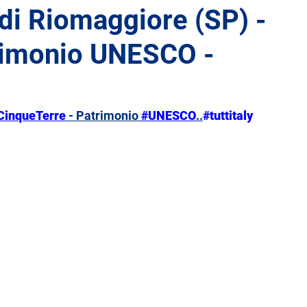
 di Riomaggiore (SP) -
trimonio UNESCO -
Liguria
Lombardia
Marche
Molise
Toscana
Trentino-Alto Adige
Umbria
CinqueTerre
 - Patrimonio 
#UNESCO
..
#tuttitaly