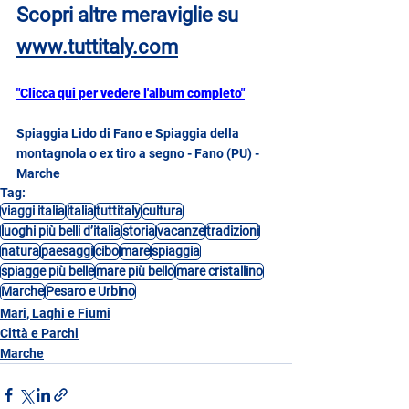
Scopri altre meraviglie su
www.tuttitaly.com
"Clicca qui per vedere l'album completo"
Spiaggia Lido di Fano e Spiaggia della 
montagnola o ex tiro a segno - Fano (PU) - 
Marche
Tag:
viaggi italia
italia
tuttitaly
cultura
luoghi più belli d’italia
storia
vacanze
tradizioni
natura
paesaggi
cibo
mare
spiaggia
spiagge più belle
mare più bello
mare cristallino
Marche
Pesaro e Urbino
Mari, Laghi e Fiumi
Città e Parchi
Marche