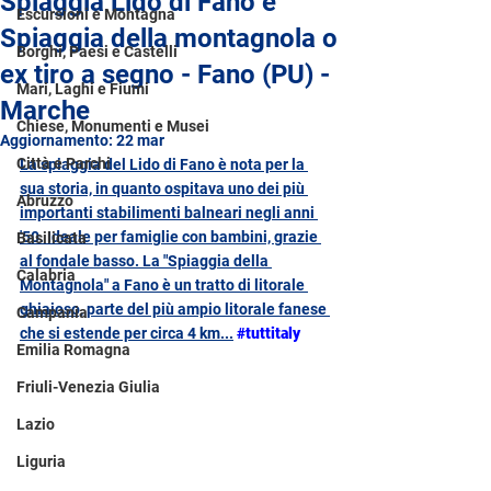
Spiaggia Lido di Fano e
Escursioni e Montagna
Spiaggia della montagnola o
Borghi, Paesi e Castelli
ex tiro a segno - Fano (PU) -
Mari, Laghi e Fiumi
Marche
Chiese, Monumenti e Musei
Aggiornamento:
22 mar
Città e Parchi
La spiaggia del Lido di Fano è nota per la 
sua storia, in quanto ospitava uno dei più 
Abruzzo
importanti stabilimenti balneari negli anni 
'50. Ideale per famiglie con bambini, grazie 
Basilicata
al fondale basso. La "Spiaggia della 
Calabria
Montagnola" a Fano è un tratto di litorale 
ghiaioso, parte del più ampio litorale fanese 
Campania
che si estende per circa 4 km
...
#tuttitaly
Emilia Romagna
Friuli-Venezia Giulia
Lazio
Liguria