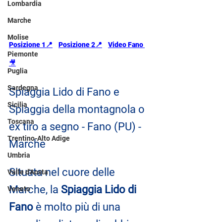
Lombardia
Marche
Molise
Posizione 1📍
Posizione 2📍
Video Fano 
Piemonte
🎥
Puglia
Sardegna
Spiaggia Lido di Fano e 
Sicilia
Spiaggia della montagnola o 
Toscana
ex tiro a segno - Fano (PU) - 
Trentino-Alto Adige
Marche
Umbria
Situata nel cuore delle 
Valle d'Aosta
Marche, la 
Spiaggia Lido di 
Veneto
Fano
 è molto più di una 