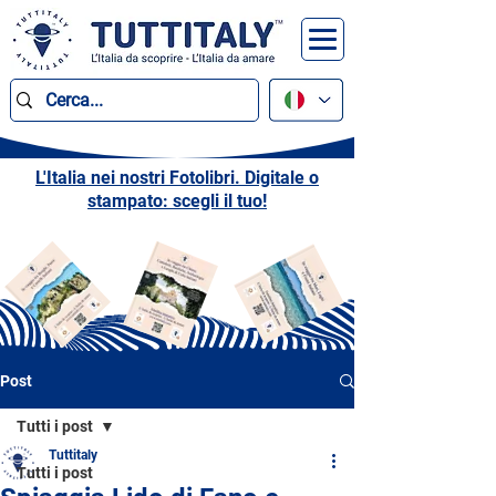
L'Italia nei nostri Fotolibri. Digitale o
stampato: scegli il tuo!
Post
Tutti i post
Tuttitaly
Tutti i post