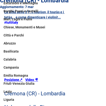
Cremona (CR) - Lombardia
Escursioni e Montagna
Aggiornamento:
7 mar
Borghi, Paesi e Castelli
La Città delle 3 T: il touròon, il touràs e i 
tetàs... e come dimenticare i violini!...
Mari, Laghi e Fiumi
#tuttitaly
Chiese, Monumenti e Musei
Città e Parchi
Abruzzo
Basilicata
Calabria
Campania
Emilia Romagna
Posizione📍
Video
🎥
Friuli-Venezia Giulia
Lazio
Cremona (CR) - Lombardia
Liguria