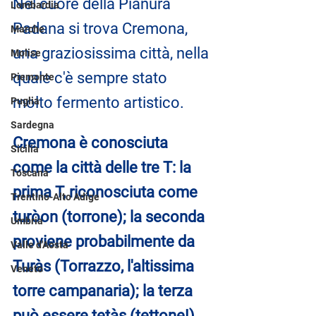
Nel cuore della Pianura 
Lombardia
Padana si trova Cremona, 
Marche
una graziosissima città, nella 
Molise
quale c'è sempre stato 
Piemonte
molto fermento artistico. 
Puglia
Sardegna
Cremona è conosciuta 
Sicilia
come la città delle tre T: la 
Toscana
prima T, riconosciuta come 
Trentino-Alto Adige
turòon (torrone); la seconda 
Umbria
proviene probabilmente da 
Valle d'Aosta
Turàs (Torrazzo, l'altissima 
Veneto
torre campanaria); la terza 
può essere tetàs (tettone!) 