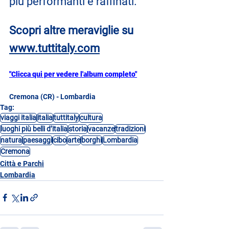
più performanti e raffinati.
Scopri altre meraviglie su 
www.tuttitaly.com
"Clicca qui per vedere l'album completo"
Cremona (CR) - Lombardia
Tag:
viaggi italia
italia
tuttitaly
cultura
luoghi più belli d’italia
storia
vacanze
tradizioni
natura
paesaggi
cibo
arte
borghi
Lombardia
Cremona
Città e Parchi
Lombardia