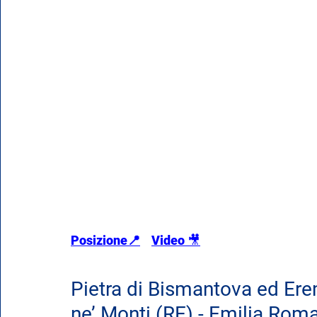
Posizione📍
Video 
🎥
Pietra di Bismantova ed Er
ne’ Monti (RE) - Emilia Rom