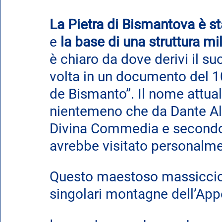
La Pietra di Bismantova è st
e 
la base di una struttura mi
è chiaro da dove derivi il su
volta in un documento del 10
de Bismanto”. Il nome attua
nientemeno che da Dante Alig
Divina Commedia e secondo a
avrebbe visitato personalme
Questo maestoso massiccio c
singolari montagne dell’Ap