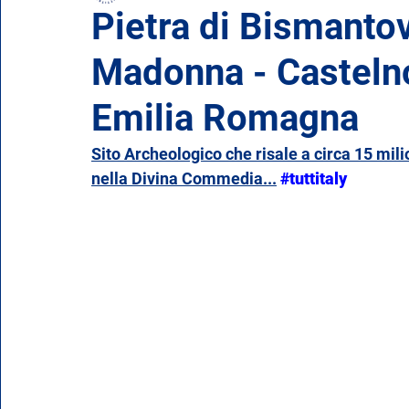
Pietra di Bismanto
Madonna - Castelno
Emilia Romagna
Friuli-Venezia Giulia
Lazio
Emilia Romagna
Piemonte
Puglia
Sardegna
Sicilia
Sito Archeologico che risale a circa 15 mili
nella Divina Commedia...
#tuttitaly
Valle d'Aosta
Veneto