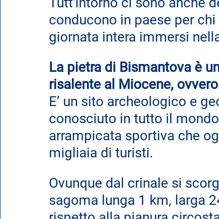
Tutt'intorno ci sono anche d
conducono in paese per chi 
giornata intera immersi nella
La pietra di Bismantova è u
risalente al Miocene, ovvero 
E’ un sito archeologico e ge
conosciuto in tutto il mondo 
arrampicata sportiva che ogn
migliaia di turisti.
Ovunque dal crinale si scorg
sagoma lunga 1 km, larga 24
rispetto alla pianura circost