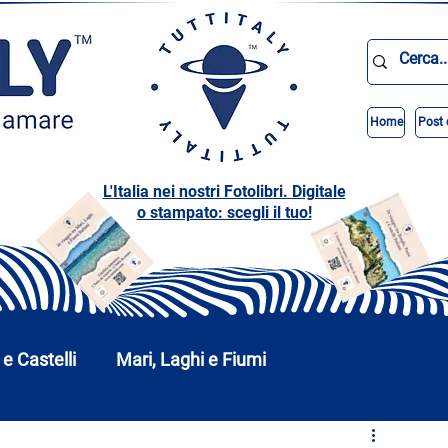
Home
Post 
L'Italia nei nostri Fotolibri. Digitale
o stampato: scegli il tuo!
 e Castelli
Mari, Laghi e Fiumi
Abruzzo
Basilicata
Calabria
Campania