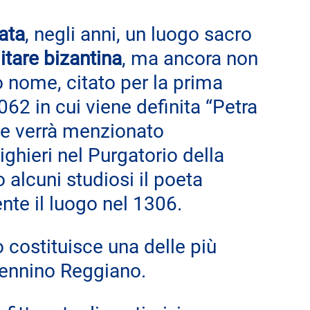
ata
, negli anni, un luogo sacro 
litare bizantina
, ma ancora non 
o nome, citato per la prima 
62 in cui viene definita “Petra 
le verrà menzionato 
hieri nel Purgatorio della 
lcuni studiosi il poeta 
nte il luogo nel 1306.
ostituisce una delle più 
pennino Reggiano.