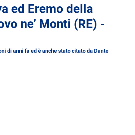
va ed Eremo della
vo ne’ Monti (RE) -
Liguria
Lombardia
Marche
Molise
Toscana
Trentino-Alto Adige
Umbria
oni di anni fa ed è anche stato citato da Dante 