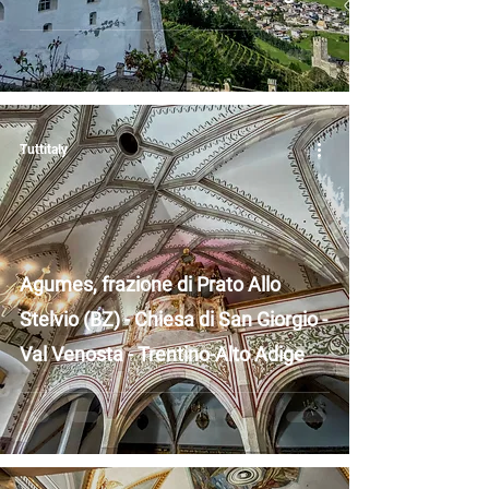
Tuttitaly
Agumes, frazione di Prato Allo
Stelvio (BZ) - Chiesa di San Giorgio -
Val Venosta - Trentino-Alto Adige