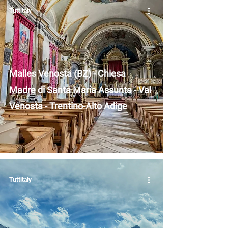
Tuttitaly
Malles Venosta (BZ) - Chiesa
Madre di Santa Maria Assunta - Val
Venosta - Trentino-Alto Adige
Tuttitaly