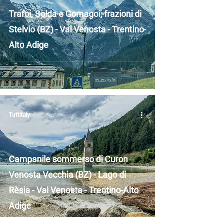
Trafoi, Solda e Gomagoi, frazioni di
Stelvio (BZ) - Val Venosta - Trentino-
Alto Adige
Tuttitaly
Campanile sommerso di Curon
Venosta Vecchia (BZ) - Lago di
Rèsia - Val Venosta - Trentino-Alto
Adige