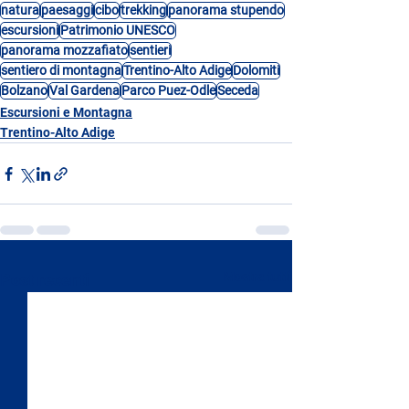
natura
paesaggi
cibo
trekking
panorama stupendo
escursioni
Patrimonio UNESCO
panorama mozzafiato
sentieri
sentiero di montagna
Trentino-Alto Adige
Dolomiti
Bolzano
Val Gardena
Parco Puez-Odle
Seceda
Escursioni e Montagna
Trentino-Alto Adige
Mostra tutti
Post recenti