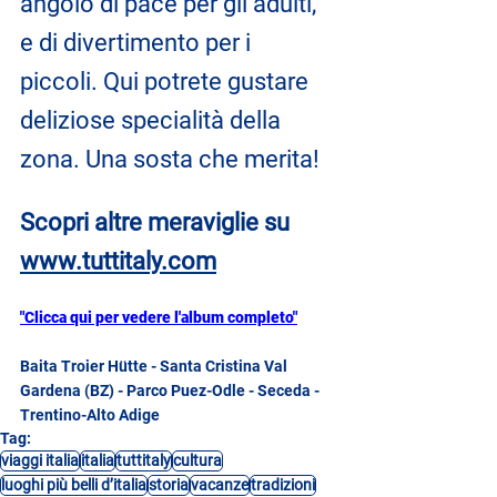
angolo di pace per gli adulti, 
e di divertimento per i 
piccoli. Qui potrete gustare 
deliziose specialità della 
zona. Una sosta che merita!
Scopri altre meraviglie su 
www.tuttitaly.com
"Clicca qui per vedere l'album completo"
Baita Troier Hütte - Santa Cristina Val 
Gardena (BZ) - Parco Puez-Odle - Seceda - 
Trentino-Alto Adige
Tag:
viaggi italia
italia
tuttitaly
cultura
luoghi più belli d’italia
storia
vacanze
tradizioni