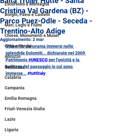
Baita Troier Hütte - Santa
Escursioni e Montagna
Cristina Val Gardena (BZ) -
Borghi, Paesi e Castelli
Parco Puez-Odle - Seceda -
Mari, Laghi e Fiumi
Trentino-Alto Adige
Chiese, Monumenti e Musei
Aggiornamento:
2 mar
Città e Parchi
Stupendo panorama immersi nelle 
splendide Dolomiti... dichiarate nel 2009 
Abruzzo
Patrimonio 
#
UNESCO
 per l'unicità e la 
bellezza del paesaggio in cui sono 
Basilicata
immerse...
#tuttitaly
Calabria
Campania
Emilia Romagna
Friuli-Venezia Giulia
Lazio
Liguria