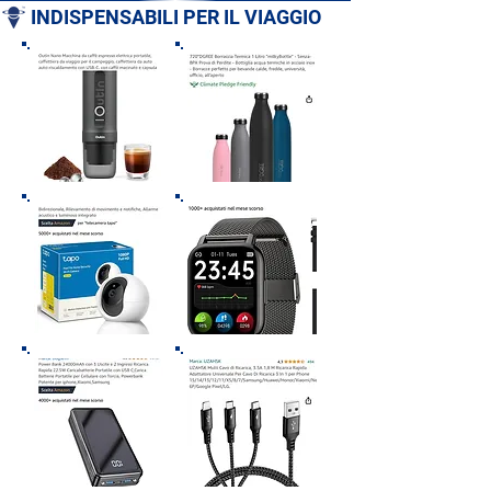
Firenzuola (FI) - Toscana
Trentino-Alto Ad
INDISPENSABILI PER IL VIAGGIO