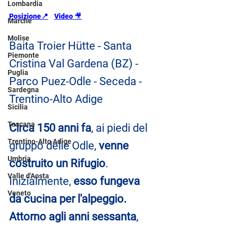
Lombardia
Posizione
📍
Video
🎥
Marche
Molise
Baita Troier Hütte - Santa 
Piemonte
Cristina Val Gardena (BZ) - 
Puglia
Parco Puez-Odle - Seceda - 
Sardegna
Trentino-Alto Adige
Sicilia
Toscana
Circa 150 anni fa
, ai piedi del 
Trentino-Alto Adige
gruppo delle Odle,
 venne 
Umbria
costruito un Rifugio
. 
Valle d'Aosta
Inizialmente,
 esso fungeva 
Veneto
da cucina per l'alpeggio. 
Attorno agli anni sessanta
, 