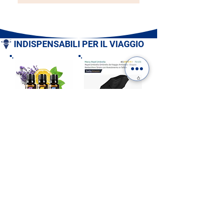
INDISPENSABILI PER IL VIAGGIO