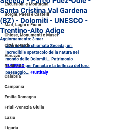
Seceda - Parco Puez-Odle -
Escursioni e Montagna
Santa Cristina Val Gardena
Borghi, Paesi e Castelli
(BZ) - Dolomiti - UNESCO -
Mari, Laghi e Fiumi
Trentino-Alto Adige
Chiese, Monumenti e Musei
Aggiornamento:
3 mar
Città e Parchi
Un'emozione chiamata Seceda; un 
incredibile spettacolo della natura nel 
Abruzzo
mondo delle Dolomiti... Patrimonio 
#
UNESCO
 per l'unicità e la bellezza del loro 
Basilicata
paesaggio...
#tuttitaly
Calabria
Campania
Emilia Romagna
Friuli-Venezia Giulia
Lazio
Liguria