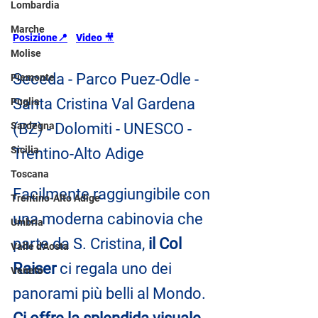
Lombardia
Marche
Posizione
📍
Video
🎥
Molise
Seceda - Parco Puez-Odle - 
Piemonte
Santa Cristina Val Gardena 
Puglia
Sardegna
(BZ) - Dolomiti - UNESCO - 
Sicilia
Trentino-Alto Adige
Toscana
Facilmente raggiungibile con 
Trentino-Alto Adige
una moderna cabinovia che 
Umbria
parte da S. Cristina,
 il Col 
Valle d'Aosta
Raiser
 ci regala uno dei 
Veneto
panorami più belli al Mondo.