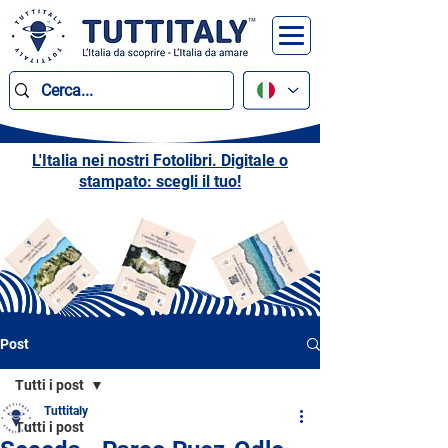
L'Italia nei nostri Fotolibri. Digitale o
stampato: scegli il tuo!
Post
Tutti i post
Tuttitaly
Tutti i post