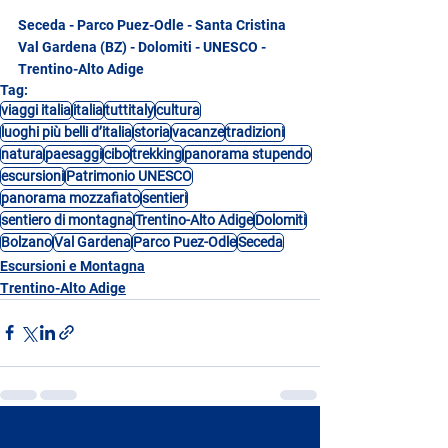
Seceda - Parco Puez-Odle - Santa Cristina 
Val Gardena (BZ) - Dolomiti - UNESCO - 
Trentino-Alto Adige
Tag:
viaggi italia
italia
tuttitaly
cultura
luoghi più belli d’italia
storia
vacanze
tradizioni
natura
paesaggi
cibo
trekking
panorama stupendo
escursioni
Patrimonio UNESCO
panorama mozzafiato
sentieri
sentiero di montagna
Trentino-Alto Adige
Dolomiti
Bolzano
Val Gardena
Parco Puez-Odle
Seceda
Escursioni e Montagna
Trentino-Alto Adige
Mostra tutti