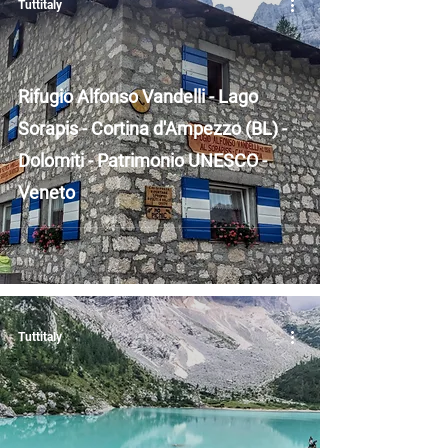
Tuttitaly
Rifugio Alfonso Vandelli - Lago
Sorapis - Cortina d'Ampezzo (BL) -
Dolomiti - Patrimonio UNESCO -
Veneto
Tuttitaly