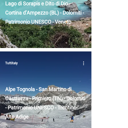
Lago di Sorapis e Dito di Dio -
Cortina d’Ampezzo (BL) - Dolomiti -
Patrimonio UNESCO - Veneto
Tuttitaly
Alpe Tognola - San Martino di
Castrozza - Primiero (TN) - Dolomiti
- Patrimonio UNESCO - Trentino-
Alto Adige