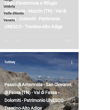
Lago d’Antermoia e Rifugio
Umbria
Antermoia - Mazzin (TN) - Val di
Valle d'Aosta
Fassa - Dolomiti - Patrimonio
Veneto
UNESCO - Trentino-Alto Adige
Tuttitaly
Passo di Antermoia - San Giovanni
di Fassa (TN) - Val di Fassa -
Dolomiti - Patrimonio UNESCO -
Trentino-Alto Adige