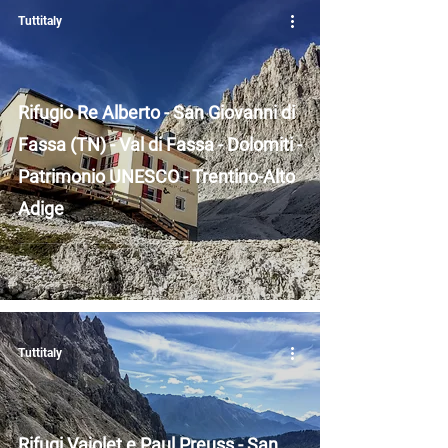
Tuttitaly
Rifugio Re Alberto - San Giovanni di
Fassa (TN) - Val di Fassa - Dolomiti -
Patrimonio UNESCO - Trentino-Alto
Adige
Tuttitaly
Rifugi Vajolet e Paul Preuss - San