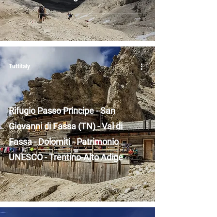
Tuttitaly
Rifugio Passo Principe - San
Giovanni di Fassa (TN) - Val di
Fassa - Dolomiti - Patrimonio
UNESCO - Trentino-Alto Adige