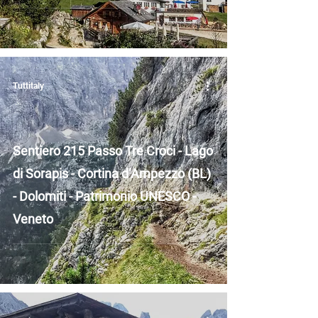
Tuttitaly
Sentiero 215 Passo Tre Croci - Lago
di Sorapis - Cortina d’Ampezzo (BL)
- Dolomiti - Patrimonio UNESCO -
Veneto