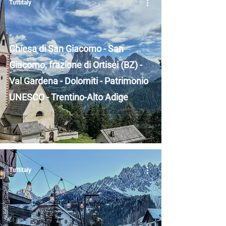
Tuttitaly
Chiesa di San Giacomo - San
Giacomo, frazione di Ortisei (BZ) -
Val Gardena - Dolomiti - Patrimonio
UNESCO - Trentino-Alto Adige
Tuttitaly