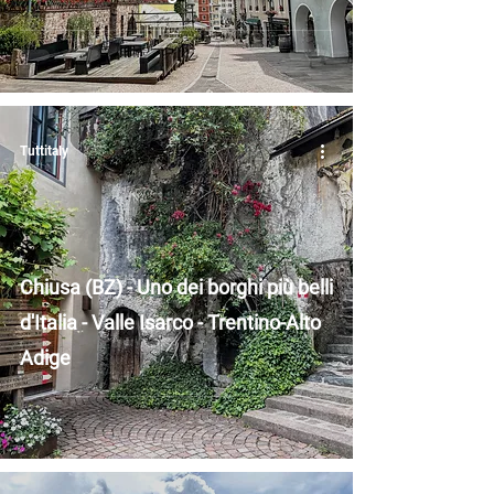
Tuttitaly
Chiusa (BZ) - Uno dei borghi più belli
d'Italia - Valle Isarco - Trentino-Alto
Adige