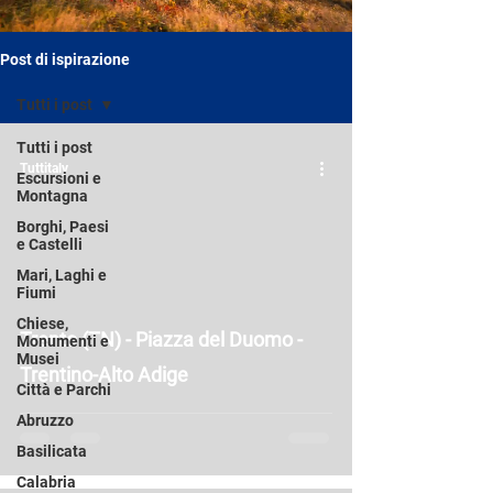
Post di ispirazione
Tutti i post
Tutti i post
Tuttitaly
Escursioni e
Montagna
Borghi, Paesi
e Castelli
Mari, Laghi e
Fiumi
Chiese,
Trento (TN) - Piazza del Duomo -
Monumenti e
Musei
Trentino-Alto Adige
Città e Parchi
Abruzzo
Basilicata
Calabria