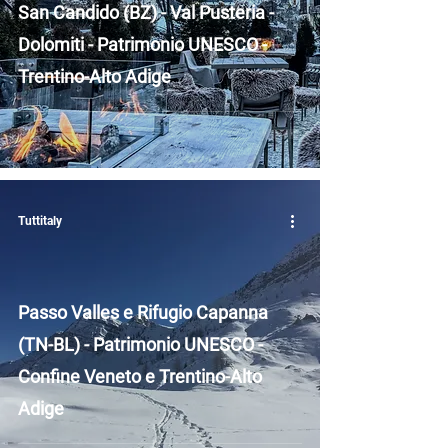
San Candido (BZ) - Val Pusteria -
Dolomiti - Patrimonio UNESCO -
Trentino-Alto Adige
Tuttitaly
Passo Valles e Rifugio Capanna
(TN-BL) - Patrimonio UNESCO -
Confine Veneto e Trentino-Alto
Adige