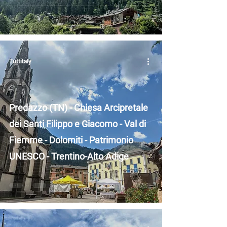
Adige
Tuttitaly
Predazzo (TN) - Chiesa Arcipretale
dei Santi Filippo e Giacomo - Val di
Fiemme - Dolomiti - Patrimonio
UNESCO - Trentino-Alto Adige