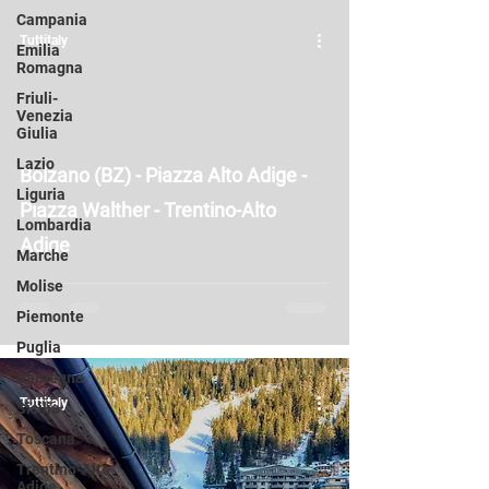
Campania
Tuttitaly
Emilia
Romagna
Friuli-
Venezia
Giulia
Lazio
Bolzano (BZ) - Piazza Alto Adige -
Liguria
Piazza Walther - Trentino-Alto
Lombardia
Adige
Marche
Molise
Piemonte
Puglia
Sardegna
Tuttitaly
Sicilia
Toscana
Trentino-Alto
Adige